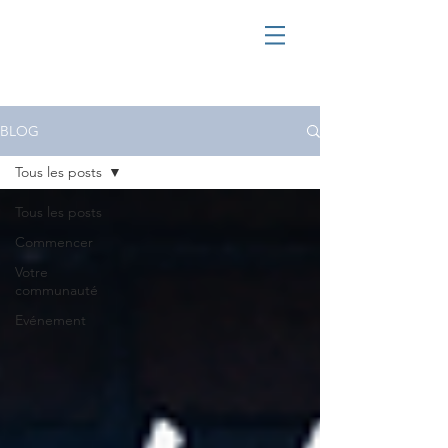
BLOG
Tous les posts
Tous les posts
Commencer
Votre
communauté
Evénement