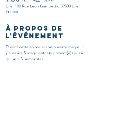
01 Sept 2022, 19:00 – 20:00
Lille, 100 Rue Léon Gambetta, 59800 Lille,
France
À propos de
l'événement
Durant cette soirée scène ouverte magie, il 
y aura 4 à 5 magicien(ne)s présent(e)s aussi 
qu'un à 3 humoristes.
Partager cet
événement